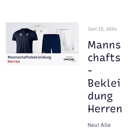
Juni 15, 2024
Manns
chafts
-
Beklei
dung
Herren
Neu! Alle