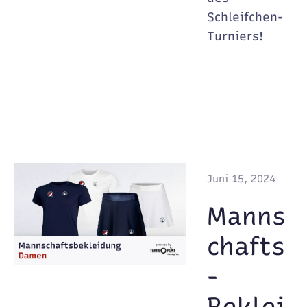
Schleifchen-
Turniers!
Juni 15, 2024
Manns
chafts
-
Beklei