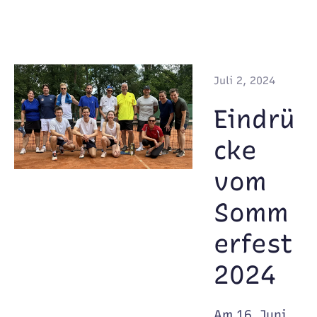
Juli 2, 2024
Eindrü
cke
vom
Somm
erfest
2024
Am 16. Juni