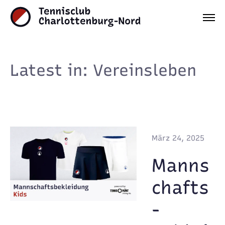
Latest in: Vereinsleben
März 24, 2025
Manns
chafts
-