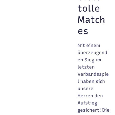
tolle
Match
es
Mit einem
überzeugend
en Sieg im
letzten
Verbandsspie
l haben sich
unsere
Herren den
Aufstieg
gesichert! Die